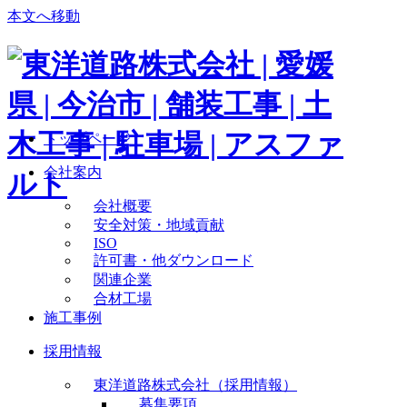
本文へ移動
トップページ
会社案内
会社概要
安全対策・地域貢献
ISO
許可書・他ダウンロード
関連企業
合材工場
施工事例
採用情報
東洋道路株式会社（採用情報）
募集要項