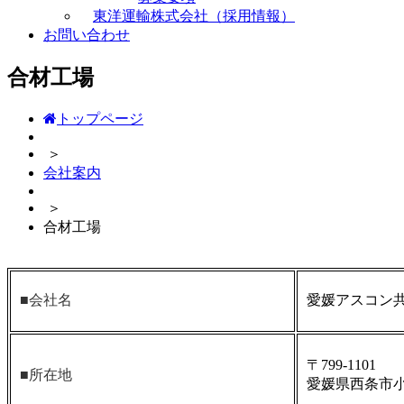
東洋運輸株式会社（採用情報）
お問い合わせ
合材工場
トップページ
＞
会社案内
＞
合材工場
■会社名
愛媛アスコン
〒799-1101
■所在地
愛媛県西条市小松