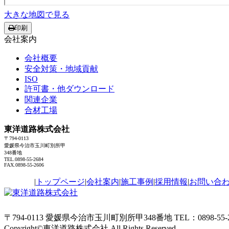
大きな地図で見る
印刷
会社案内
会社概要
安全対策・地域貢献
ISO
許可書・他ダウンロード
関連企業
合材工場
東洋道路株式会社
〒794-0113
愛媛県今治市玉川町別所甲
348番地
TEL.0898-55-2684
FAX.0898-55-2606
|
トップページ
|
会社案内
|
施工事例
|
採用情報
|
お問い合
〒794-0113 愛媛県今治市玉川町別所甲348番地 TEL：0898-55-268
Copyright©
東洋道路株式会社
All Rights Reserved.